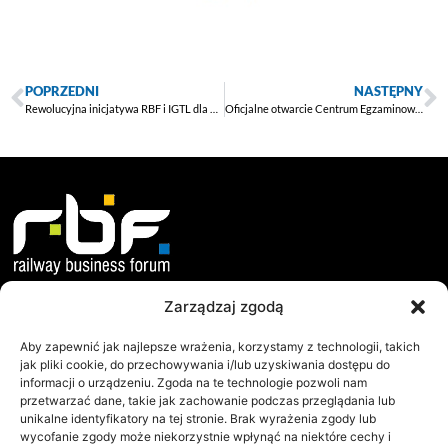
POPRZEDNI
NASTĘPNY
Rewolucyjna inicjatywa RBF i IGTL dla finansowania inwestycji kolejowych
Oficjalne otwarcie Centrum Egzaminowania Maszynistów
Zarządzaj zgodą
O nas
Dokumenty
Misja i Cele
Statut
Aby zapewnić jak najlepsze wrażenia, korzystamy z technologii, takich
jak pliki cookie, do przechowywania i/lub uzyskiwania dostępu do
Jak Działamy?
Regulamin WZC
informacji o urządzeniu. Zgoda na te technologie pozwoli nam
przetwarzać dane, takie jak zachowanie podczas przeglądania lub
Współpraca
Protokoły WZC
unikalne identyfikatory na tej stronie. Brak wyrażenia zgody lub
Zarząd
Raporty
wycofanie zgody może niekorzystnie wpłynąć na niektóre cechy i