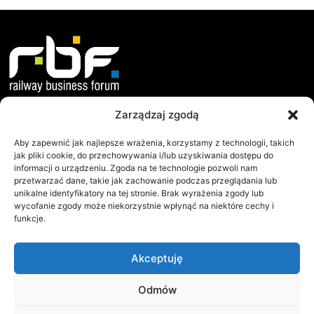
Zarządzaj zgodą
O nas
Dokumenty
Misja i Cele
Statut
Aby zapewnić jak najlepsze wrażenia, korzystamy z technologii, takich
jak pliki cookie, do przechowywania i/lub uzyskiwania dostępu do
Jak Działamy?
Regulamin WZC
informacji o urządzeniu. Zgoda na te technologie pozwoli nam
przetwarzać dane, takie jak zachowanie podczas przeglądania lub
Współpraca
Protokoły WZC
unikalne identyfikatory na tej stronie. Brak wyrażenia zgody lub
Zarząd
Raporty
wycofanie zgody może niekorzystnie wpłynąć na niektóre cechy i
funkcje.
RBF
Railway Business Forum
Akceptuję
ul.Sielecka 35
00-738 Warszawa
NIP: 113-22-90-171
Odmów
Tel.:+48 501 235 779