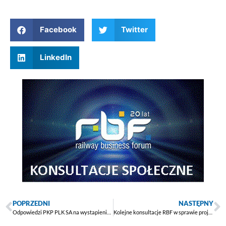
Facebook
Twitter
LinkedIn
POPRZEDNI
NASTĘPNY
Odpowiedzi PKP PLK SA na wystapienia RBF i IGTL w sprawie inwestycji
Kolejne konsultacje RBF w sprawie projektów rozporzadzeń MI