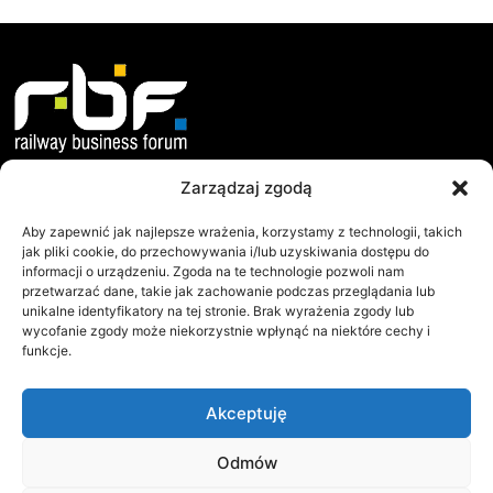
Zarządzaj zgodą
O nas
Dokumenty
Misja i Cele
Statut
Aby zapewnić jak najlepsze wrażenia, korzystamy z technologii, takich
jak pliki cookie, do przechowywania i/lub uzyskiwania dostępu do
Jak Działamy?
Regulamin WZC
informacji o urządzeniu. Zgoda na te technologie pozwoli nam
przetwarzać dane, takie jak zachowanie podczas przeglądania lub
Współpraca
Protokoły WZC
unikalne identyfikatory na tej stronie. Brak wyrażenia zgody lub
Zarząd
Raporty
wycofanie zgody może niekorzystnie wpłynąć na niektóre cechy i
funkcje.
RBF
Railway Business Forum
Akceptuję
ul.Sielecka 35
00-738 Warszawa
NIP: 113-22-90-171
Odmów
Tel.:+48 501 235 779