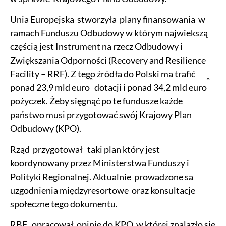
Unia Europejska stworzyła plany finansowania w
ramach Funduszu Odbudowy w którym najwiekszą
częścią jest Instrument na rzecz Odbudowy i
Zwiększania Odporności (Recovery and Resilience
Facility – RRF). Z tego źródła do Polski ma trafić
*
*
ponad 23,9 mld euro
dotacji i ponad 34,2 mld euro
pożyczek. Żeby sięgnąć po te fundusze każde
państwo musi przygotować swój Krajowy Plan
Odbudowy (KPO).
Rząd przygotował taki plan który jest
koordynowany przez Ministerstwa Funduszy i
Polityki Regionalnej. Aktualnie prowadzone sa
uzgodnienia międzyresortowe oraz konsultacje
społeczne tego dokumentu.
RBF opracował opinie do KPO, w której znalazło sie