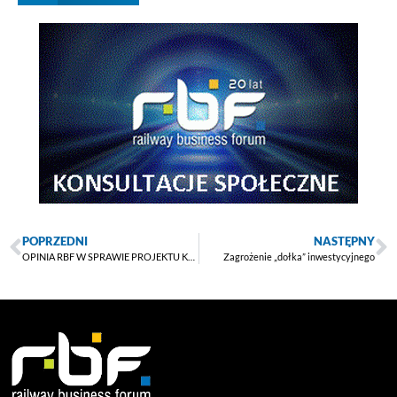
POPRZEDNI
NASTĘPNY
OPINIA RBF W SPRAWIE PROJEKTU KPO
Zagrożenie „dołka” inwestycyjnego