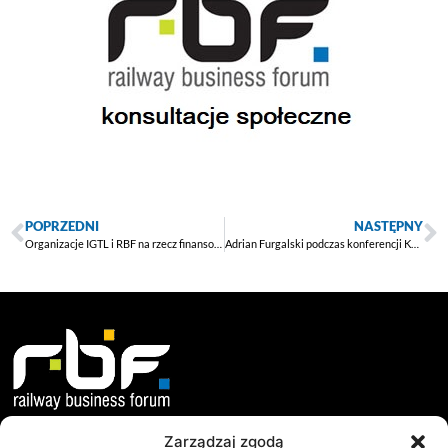
POPRZEDNI
NASTĘPNY
Organizacje IGTL i RBF na rzecz finansowania inwestycji kolejowych
Adrian Furgalski podczas konferencji Kolej Transport Przyszłości
Zarządzaj zgodą