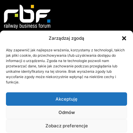
Zarządzaj zgodą
O nas
Dokumenty
Misja i Cele
Statut
Aby zapewnić jak najlepsze wrażenia, korzystamy z technologii, takich
jak pliki cookie, do przechowywania i/lub uzyskiwania dostępu do
Jak Działamy?
Regulamin WZC
informacji o urządzeniu. Zgoda na te technologie pozwoli nam
przetwarzać dane, takie jak zachowanie podczas przeglądania lub
Współpraca
Protokoły WZC
unikalne identyfikatory na tej stronie. Brak wyrażenia zgody lub
Zarząd
Raporty
wycofanie zgody może niekorzystnie wpłynąć na niektóre cechy i
funkcje.
RBF
Railway Business Forum
Akceptuję
ul.Sielecka 35
00-738 Warszawa
NIP: 113-22-90-171
Odmów
Tel.:+48 501 235 779
Zobacz preferencje
E-mail: rbf(at)rbf.net.pl