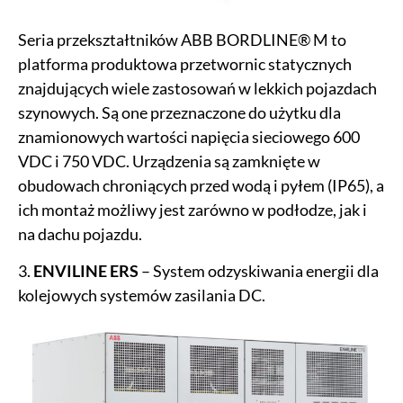
Seria przekształtników ABB BORDLINE® M to
platforma produktowa przetwornic statycznych
znajdujących wiele zastosowań w lekkich pojazdach
szynowych. Są one przeznaczone do użytku dla
znamionowych wartości napięcia sieciowego 600
VDC i 750 VDC. Urządzenia są zamknięte w
obudowach chroniących przed wodą i pyłem (IP65), a
ich montaż możliwy jest zarówno w podłodze, jak i
na dachu pojazdu.
3.
ENVILINE ERS
– System odzyskiwania energii dla
kolejowych systemów zasilania DC.