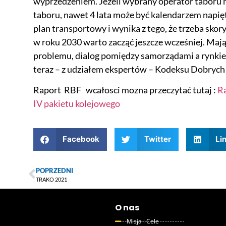
wyprzedzeniem. Jeżeli wybrany operator taboru 
taboru, nawet 4 lata może być kalendarzem napięt
plan transportowy i wynika z tego, że trzeba skor
w roku 2030 warto zacząć jeszcze wcześniej. Ma
problemu, dialog pomiędzy samorządami a rynki
teraz – z udziałem ekspertów – Kodeksu Dobrych 
Raport RBF wcałosci mozna przeczytać tutaj :
Ra
IV pakietu kolejowego
Facebook
Twitter
Li
POPRZEDNI
TRAKO 2021
O nas
Misja i Cele