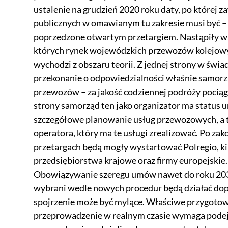
ustalenie na grudzień 2020 roku daty, po której
publicznych w omawianym tu zakresie musi być – 
poprzedzone otwartym przetargiem. Nastąpiły wi
których rynek wojewódzkich przewozów kolejowyc
wychodzi z obszaru teorii. Z jednej strony w świa
przekonanie o odpowiedzialności właśnie samorz
przewozów – za jakość codziennej podróży pociągi
strony samorząd ten jako organizator ma status 
szczegółowe planowanie usług przewozowych, a t
operatora, który ma te usługi zrealizować. Po za
przetargach będą mogły wystartować Polregio, k
przedsiębiorstwa krajowe oraz firmy europejskie.
Obowiązywanie szeregu umów nawet do roku 2030
wybrani wedle nowych procedur będą działać dopi
spojrzenie może być mylące. Właściwe przygotow
przeprowadzenie w realnym czasie wymaga podej