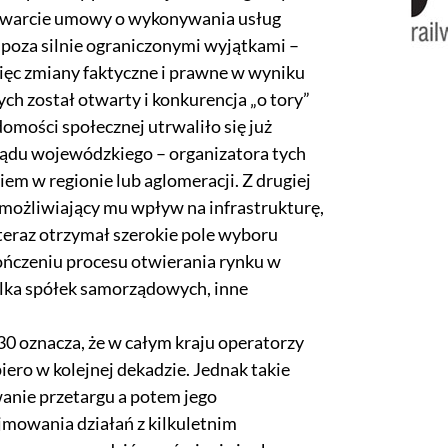
 zawarcie umowy o wykonywania usług
poza silnie ograniczonymi wyjątkami –
ęc zmiany faktyczne i prawne w wyniku
h został otwarty i konkurencja „o tory”
domości społecznej utrwaliło się już
ądu wojewódzkiego – organizatora tych
em w regionie lub aglomeracji. Z drugiej
umożliwiający mu wpływ na infrastrukturę,
eraz otrzymał szerokie pole wyboru
kończeniu procesu otwierania rynku w
ilka spółek samorządowych, inne
 oznacza, że w całym kraju operatorzy
ero w kolejnej dekadzie. Jednak takie
anie przetargu a potem jego
mowania działań z kilkuletnim