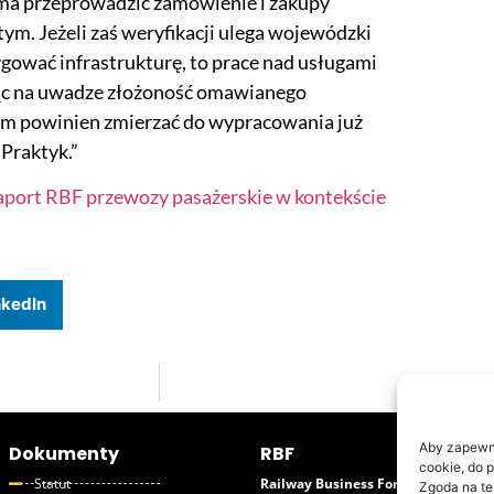
ma przeprowadzić zamówienie i zakupy
ym. Jeżeli zaś weryfikacji ulega wojewódzki
ygować infrastrukturę, to prace nad usługami
jąc na uwadze złożoność omawianego
em powinien zmierzać do wypracowania już
Praktyk.”
port RBF przewozy pasażerskie w kontekście
nkedIn
Opinia RBF w 
Aby zapewnić
Dokumenty
RBF
cookie, do 
Statut
Railway Business Forum
Zgoda na te