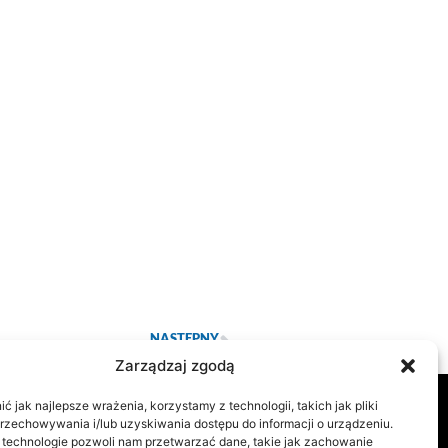
NASTĘPNY
sprawie rozwiazań podatkowych Nowego Ładu
Zarządzaj zgodą
 jak najlepsze wrażenia, korzystamy z technologii, takich jak pliki
przechowywania i/lub uzyskiwania dostępu do informacji o urządzeniu.
 technologie pozwoli nam przetwarzać dane, takie jak zachowanie