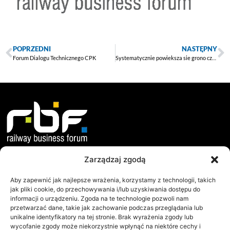
POPRZEDNI
NASTĘPNY
Forum Dialogu Technicznego CPK
Systematycznie powieksza sie grono członków RBF
Zarządzaj zgodą
O nas
Dokumenty
Misja i Cele
Statut
Aby zapewnić jak najlepsze wrażenia, korzystamy z technologii, takich
jak pliki cookie, do przechowywania i/lub uzyskiwania dostępu do
Jak Działamy?
Regulamin WZC
informacji o urządzeniu. Zgoda na te technologie pozwoli nam
przetwarzać dane, takie jak zachowanie podczas przeglądania lub
Współpraca
Protokoły WZC
unikalne identyfikatory na tej stronie. Brak wyrażenia zgody lub
Zarząd
Raporty
wycofanie zgody może niekorzystnie wpłynąć na niektóre cechy i