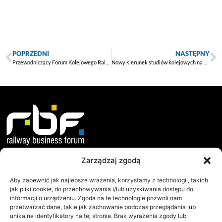
POPRZEDNI
NASTĘPNY
Przewodniczący Forum Kolejowego Railway Business Forum skomentował dla newsrm.tv wyniki niedawnego referendum dotyczącego wyjścia Wielkiej Brytanii z Unii Europejskiej.
Nowy kierunek studiów kolejowych na Politechnice Wrocławskiej
Zarządzaj zgodą
O nas
Dokumenty
Misja i Cele
Statut
Aby zapewnić jak najlepsze wrażenia, korzystamy z technologii, takich
jak pliki cookie, do przechowywania i/lub uzyskiwania dostępu do
Jak Działamy?
Regulamin WZC
informacji o urządzeniu. Zgoda na te technologie pozwoli nam
przetwarzać dane, takie jak zachowanie podczas przeglądania lub
Współpraca
Protokoły WZC
unikalne identyfikatory na tej stronie. Brak wyrażenia zgody lub