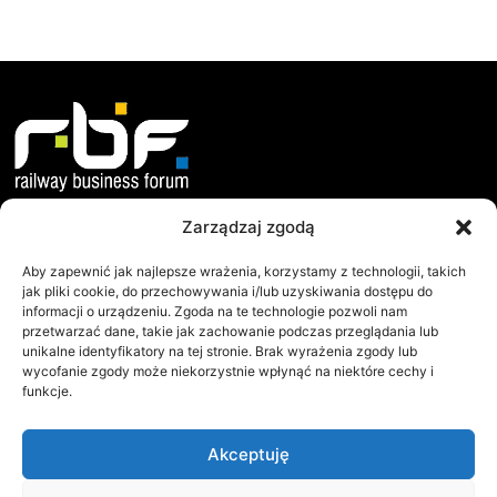
Zarządzaj zgodą
O nas
Dokumenty
Misja i Cele
Statut
Aby zapewnić jak najlepsze wrażenia, korzystamy z technologii, takich
jak pliki cookie, do przechowywania i/lub uzyskiwania dostępu do
Jak Działamy?
Regulamin WZC
informacji o urządzeniu. Zgoda na te technologie pozwoli nam
przetwarzać dane, takie jak zachowanie podczas przeglądania lub
Współpraca
Protokoły WZC
unikalne identyfikatory na tej stronie. Brak wyrażenia zgody lub
Zarząd
Raporty
wycofanie zgody może niekorzystnie wpłynąć na niektóre cechy i
funkcje.
RBF
Railway Business Forum
Akceptuję
ul.Sielecka 35
00-738 Warszawa