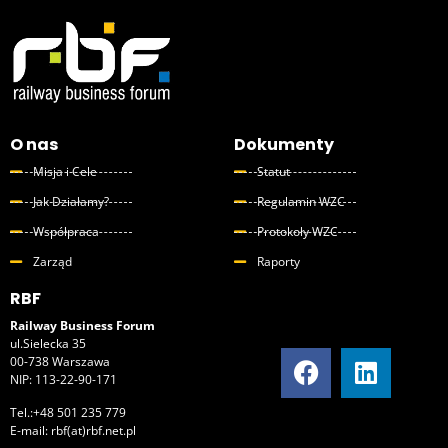
O nas
Dokumenty
Misja i Cele
Statut
Jak Działamy?
Regulamin WZC
Współpraca
Protokoły WZC
Zarząd
Raporty
RBF
Railway Business Forum
ul.Sielecka 35
00-738 Warszawa
NIP: 113-22-90-171
Tel.:+48 501 235 779
E-mail: rbf(at)rbf.net.pl