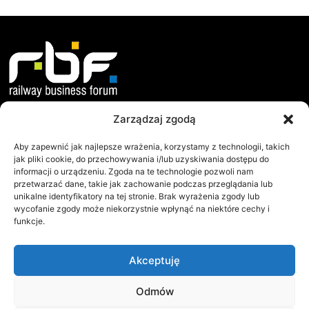
Zarządzaj zgodą
O nas
Dokumenty
Misja i Cele
Statut
Aby zapewnić jak najlepsze wrażenia, korzystamy z technologii, takich
jak pliki cookie, do przechowywania i/lub uzyskiwania dostępu do
Jak Działamy?
Regulamin WZC
informacji o urządzeniu. Zgoda na te technologie pozwoli nam
przetwarzać dane, takie jak zachowanie podczas przeglądania lub
Współpraca
Protokoły WZC
unikalne identyfikatory na tej stronie. Brak wyrażenia zgody lub
Zarząd
Raporty
wycofanie zgody może niekorzystnie wpłynąć na niektóre cechy i
funkcje.
RBF
Railway Business Forum
Akceptuję
ul.Sielecka 35
00-738 Warszawa
NIP: 113-22-90-171
Odmów