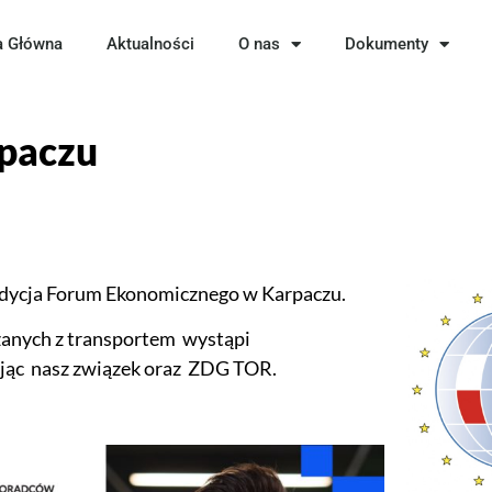
a Główna
Aktualności
O nas
Dokumenty
rpaczu
edycja Forum Ekonomicznego w Karpaczu.
iązanych z transportem wystąpi
ując nasz związek oraz ZDG TOR.